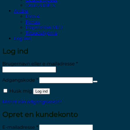
Oculus Rift S
Andre
Pico 4
Pimax
Playstation VR 2
Tilbudshjørne
Log ind
Log ind
Påkrævet
Brugernavn eller e-mailadresse
*
Påkrævet
Adgangskode
*
Husk mig
Log ind
Mistet din adgangskode?
Opret en kundekonto
Påkrævet
E-mailadresse
*