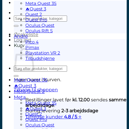
Meta Quest 3S
🔥Quest 3
Quest 2
Søg
Quest Pro
efter:
Oculus Quest
Oculus Rift S
Ønskeliste
Andre
Log ind
Pico 4
Kurv
Pimax
Playstation VR 2
Tilbudshjørne
Søg
efter:
Ingen varer i kurven.
Meta Quest 3S
🔥Quest 3
Tilbage til shoppen
Meta Quest 2
Meta
Bestillinger lavet før
kl. 12.00
sendes
samme
Meta Quest 3S
arbejdsdage
.
🔥Quest 3
Hurtig levering
2-3 arbejdsdage
Quest 2
Tilfredse kunder
4.8 / 5
⭐
Quest Pro
V
Oculus Quest