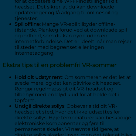
for at opdatere dine Wi-Fi-indstillinger i dit
headset. Det sikrer, at du kan downloade
opdateringer og få adgang til onlinespil og -
tjenester.
Spil offline
: Mange VR-spil tilbyder offline-
tilstande. Planlæg forud ved at downloade spil
og indhold, som du kan nyde uden en
internetforbindelse. Det er ideelt, når man rejser
til steder med begrænset eller ingen
internetadgang.
Ekstra tips til en problemfri VR-sommer
Hold dit udstyr rent
: Om sommeren er det let at
svede mere, og det kan påvirke dit headset.
Rengør regelmæssigt dit VR-headset og
tilbehør med en blød klud for at holde det i
topform.
Undgå direkte sollys
: Opbevar altid dit VR-
headset et sted, hvor det ikke udsættes for
direkte sollys. Høje temperaturer kan beskadige
elektroniske komponenter og føre til
permanente skader. Vi nævnte tidligere, at
direkte sollys skader linser, men det tåler at blive