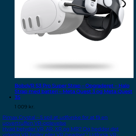
BoboVR S3 Pro Super Strap – Opgraderet – Halo
Strap med batteri – Meta Quest 3 og Meta Quest
3S
1 009
kr.
Pimax Crystal – 5 spil at udforske for at få en
uovertruffen VR-oplevelse
Hvad betyder VR, AR, XR og MR? Og hedder det
virkelig VR-briller eller VR-headset? Udforsk VR-