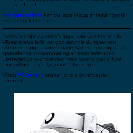
gentaget.
Her kan du finde
kan du læse Metas anbefalinger til
rengøring af headsets.
Med disse tips og anbefalinger kan du sikre, at din
VR-oplevelse forbliver god, selv når du rejser om
sommeren og på varme dage. Så forbered dig på en
spændende VR-sommer og en skøn ferie uden
ubehagelige overraskelser med denne guide. Nyd
dine virtuelle eventyr, uanset hvor du er!
Vi hos
VRGaming
ønsker jer alle en fantastisk
sommer!