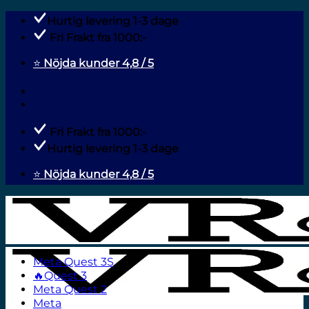
Fortsæt
Hurtig levering 1-3 dage
til
Fri Frakt fra 1000:-
indhold
⭐
Nöjda kunder 4,8 / 5
Fri Frakt fra 1000:-
Hurtig levering 1-3 dage
⭐
Nöjda kunder 4,8 / 5
Meta Quest 3S
🔥Quest 3
Meta Quest 2
Meta