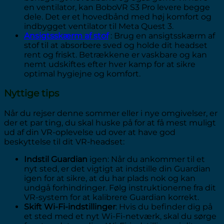
en ventilator, kan BoboVR S3 Pro levere begge
dele. Det er et hovedbånd med høj komfort og
indbygget ventilator til Meta Quest 3.
Ansigtsskærm af stof
: Brug en ansigtsskærm af
stof til at absorbere sved og holde dit headset
rent og friskt. Betrækkene er vaskbare og kan
nemt udskiftes efter hver kamp for at sikre
optimal hygiejne og komfort.
Nyttige tips
Når du rejser denne sommer eller i nye omgivelser, er
der et par ting, du skal huske på for at få mest muligt
ud af din VR-oplevelse ud over at have god
beskyttelse til dit VR-headset:
Indstil Guardian
igen: Når du ankommer til et
nyt sted, er det vigtigt at indstille din Guardian
igen for at sikre, at du har plads nok og kan
undgå forhindringer. Følg instruktionerne fra dit
VR-system for at kalibrere Guardian korrekt.
Skift Wi-Fi-indstillinger
: Hvis du befinder dig på
et sted med et nyt Wi-Fi-netværk, skal du sørge