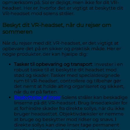
opmærksom på. Sol er dejligt, men ikke for dit VR-
headset. Her er, hvorfor det er vigtigt at beskytte dit
VR-headset mod solens stråler.
Beskyt dit VR-headset, når du rejser om
sommeren
Når du rejser med dit VR-headset, er det vigtigt at
opbevare det på en sikker og praktisk måde. Her er
nogle produkter, der kan hjælpe dig:
Tasker til opbevaring og transport
: Invester i en
robust taske til at beskytte dit headset mod
stød og skader. Tasker med specialdesignede
rum til VR-headset, controllere og tilbehør gør
det nemt at holde alting organiseret og sikkert,
når du er på farten.
Beskyttelse af linser
Solens stråler kan beskadige
linserne på dit VR-headset. Brug linsedæksler for
at forhindre skader fra direkte sollys, når du ikke
bruger headsettet. Objektivdæksler er nemme
at bruge og beskytter mod ridser og snavs. I
direkte sollys kan dine linser tage permanent