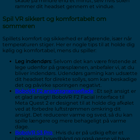
skade på mindre end et minut, selv hvis solen
rammer dit headset gennem et vindue.
Spil VR sikkert og komfortabelt om
sommeren
Spillets komfort og sikkerhed er afgørende, især når
temperaturen stiger. Her er nogle tips til at holde dig
kølig og komfortabel, mens du spiller:
Leg indendørs
: Selvom det kan være fristende at
lege udenfor på græsplænen, anbefaler vi, at du
bliver indendørs. Udendørs gaming kan udsætte
dit headset for direkte sollys, som kan beskadige
det og påvirke sporingen negativt.
BoboVR F2 ansigtsgrænseflade
: Et sejt ansigt er
et glad ansigt! BoboVR F2 Facial Interface til
Meta Quest 2 er designet til at holde dig afkølet
ved at forbedre luftstrømmen omkring dit
ansigt. Det reducerer varme og sved, så du kan
spille længere og mere behageligt på varme
dage.
BoboVR S3 Pro
: Hvis du er på udkig efter et
behageligt hovedbånd og også gerne vil have