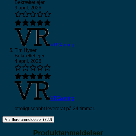
Bekræftet ejer
9 april, 2026
VRGaming
Tim Hysen
Bekræftet ejer
4 april, 2026
VRGaming
otroligt snabbt levererat på 24 timmar.
Vis flere anmeldelser (733)
Produktanmeldelser