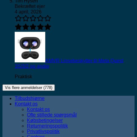
Tim Hysen
Bekræftet ejer
4 april, 2026
AMVR Linsebeskytter til Meta Quest
3S/3/2 og andre
Praktisk
Vis flere anmeldelser (778)
Tilbudshjørne
Kontakt os
Kontakt os
Ofte stillede spørgsmål
Købsbetingelser
Returneringspolitik
Privatlivspolitik
Cookies