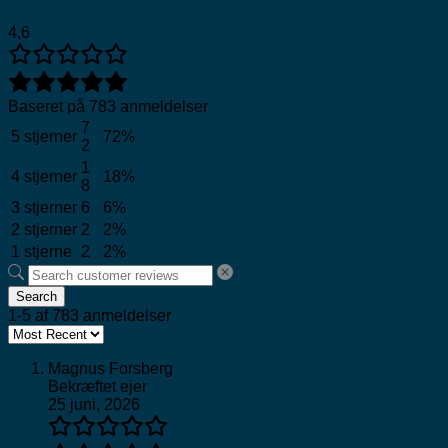
4,6
Baseret på 783 anmeldelser
7
5 stjerner
72%
2
1
4 stjerner
18%
8
3 stjerner
6
6%
2 stjerner
2
2%
1 stjerne
2
2%
Search
1-5 af 783 anmeldelser
Magnus Forsberg
Bekræftet ejer
25 juni, 2026