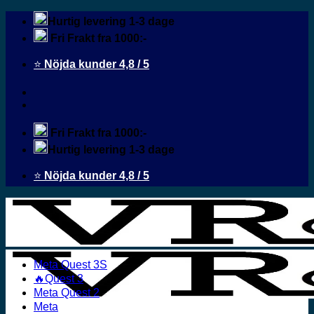
Fortsæt
Hurtig levering 1-3 dage
til
Fri Frakt fra 1000:-
indhold
⭐
Nöjda kunder 4,8 / 5
Fri Frakt fra 1000:-
Hurtig levering 1-3 dage
⭐
Nöjda kunder 4,8 / 5
Meta Quest 3S
🔥Quest 3
Meta Quest 2
Meta