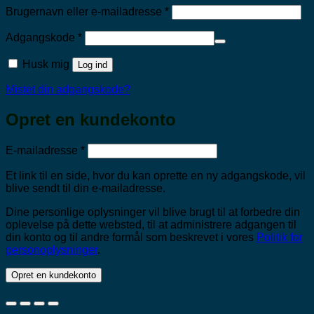
Påkrævet
Brugernavn eller e-mailadresse
*
Påkrævet
Adgangskode
*
Husk mig
Log ind
Mistet din adgangskode?
Opret en kundekonto
Påkrævet
E-mailadresse
*
Et link til en side, hvor du kan oprette en ny adgangskode, vil
blive sendt til din e-mailadresse.
Dine personlige oplysninger vil blive brugt til at forbedre din
oplevelse på dette websted, til at administrere adgangen til
din konto og til andre formål som beskrevet i vores
Politik for
personoplysninger
.
Opret en kundekonto