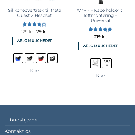
Silikoneovertræk til Meta
AMVR – Kabelholder til
Quest 2 Headset
loftmontering –
Universal
Vurderet
Den
Den
129
kr.
79
kr.
oprindelige
aktuelle
4.17
ud
Vurderet
219
kr.
pris
pris
af 5
VÆLG MULIGHEDER
4.75
ud af
var:
er:
5
VÆLG MULIGHEDER
129 kr..
79 kr..
Dette
Dette
vare
vare
har
har
flere
Klar
flere
varianter.
Klar
varianter.
Mulighederne
Mulighederne
kan
kan
vælges
vælges
på
på
varesiden
varesiden
Tilbudshjørne
Kontakt os