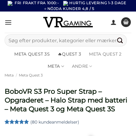
Fortsæt
FRI FRAKT FRA 1000:-
HURTIG LEVERING 1-3 DAGE
⭐
NÖJDA KUNDER 4,8 / 5
til
indhold
Søg
efter:
META QUEST 3S
🔥QUEST 3
META QUEST 2
META
ANDRE
Meta
/
Meta Quest 3
BoboVR S3 Pro Super Strap –
Opgraderet – Halo Strap med batteri
– Meta Quest 3 og Meta Quest 3S
(
80
kundeanmeldelser)
Bedømt
80
som
4.89