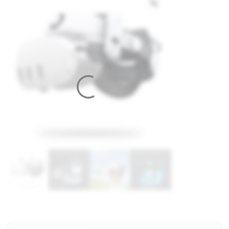
ud af 5
baseret på
kundebedømmelser