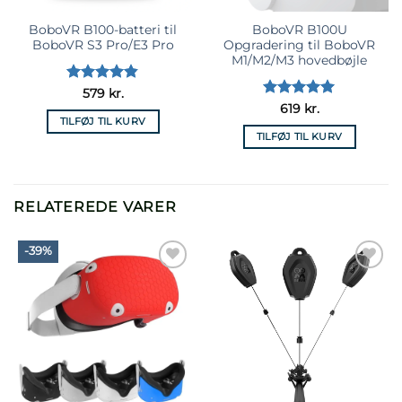
BoboVR B100-batteri til
BoboVR B100U
BoboVR S3 Pro/E3 Pro
Opgradering til BoboVR
M1/M2/M3 hovedbøjle
Vurderet
579
kr.
4.83
ud af
Vurderet
5
619
kr.
5
TILFØJ TIL KURV
ud af 5
TILFØJ TIL KURV
RELATEREDE VARER
-39%
Læg til i
Læg til i
önskelista
önskelista