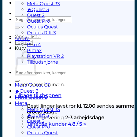
Meta Quest 3S
🔥Quest 3
Quest 2
Søg
Quest Pro
efter:
Oculus Quest
Oculus Rift S
Ønskeliste
Andre
Log ind
Pico 4
Kurv
Pimax
Playstation VR 2
Tilbudshjørne
Søg
efter:
Ingen varer i kurven.
Meta Quest 3S
🔥Quest 3
Tilbage til shoppen
Meta Quest 2
Meta
Bestillinger lavet før
kl. 12.00
sendes
samme
Meta Quest 3S
arbejdsdage
.
🔥Quest 3
Hurtig levering
2-3 arbejdsdage
Quest 2
Tilfredse kunder
4.8 / 5
⭐
Quest Pro
V
Oculus Quest