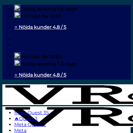
Fortsæt
Hurtig levering 1-3 dage
til
Fri Frakt fra 1000:-
indhold
⭐
Nöjda kunder 4,8 / 5
Fri Frakt fra 1000:-
Hurtig levering 1-3 dage
⭐
Nöjda kunder 4,8 / 5
Meta Quest 3S
🔥Quest 3
Meta Quest 2
Meta