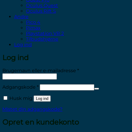
Oculus Quest
Oculus Rift S
Andre
Pico 4
Pimax
Playstation VR 2
Tilbudshjørne
Log ind
Log ind
Påkrævet
Brugernavn eller e-mailadresse
*
Påkrævet
Adgangskode
*
Husk mig
Log ind
Mistet din adgangskode?
Opret en kundekonto