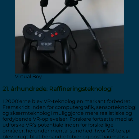
Virtual Boy
21. århundrede: Raffineringsteknologi
I 2000’erne blev VR-teknologien markant forbedret.
Fremskridt inden for computergrafik, sensorteknologi
og skærmteknologi muliggjorde mere realistiske og
fordybende VR-oplevelser. Forskere fortsatte med at
udforske VR’s potentiale inden for forskellige
områder, herunder mental sundhed, hvor VR-terapi
blev brugt til at behandle fobier og posttraumatisk