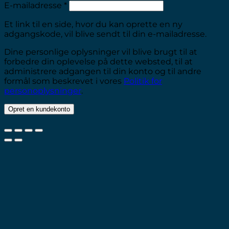
Påkrævet
E-mailadresse
*
Et link til en side, hvor du kan oprette en ny
adgangskode, vil blive sendt til din e-mailadresse.
Dine personlige oplysninger vil blive brugt til at
forbedre din oplevelse på dette websted, til at
administrere adgangen til din konto og til andre
formål som beskrevet i vores
Politik for
personoplysninger
.
Opret en kundekonto