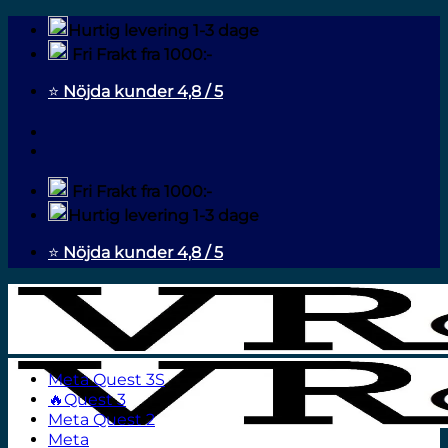
Fortsæt
Hurtig levering 1-3 dage
til
Fri Frakt fra 1000:-
indhold
⭐
Nöjda kunder 4,8 / 5
Fri Frakt fra 1000:-
Hurtig levering 1-3 dage
⭐
Nöjda kunder 4,8 / 5
Meta Quest 3S
🔥Quest 3
Meta Quest 2
Meta