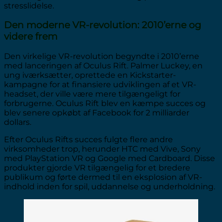
stresslidelse.
Den moderne VR-revolution: 2010’erne og
videre frem
Den virkelige VR-revolution begyndte i 2010’erne
med lanceringen af Oculus Rift. Palmer Luckey, en
ung iværksætter, oprettede en Kickstarter-
kampagne for at finansiere udviklingen af et VR-
headset, der ville være mere tilgængeligt for
forbrugerne. Oculus Rift blev en kæmpe succes og
blev senere opkøbt af Facebook for 2 milliarder
dollars.
Efter Oculus Rifts succes fulgte flere andre
virksomheder trop, herunder HTC med Vive, Sony
med PlayStation VR og Google med Cardboard. Disse
produkter gjorde VR tilgængelig for et bredere
publikum og førte dermed til en eksplosion af VR-
indhold inden for spil, uddannelse og underholdning.