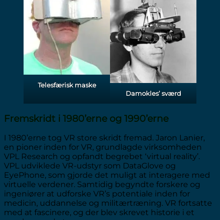
Telesfærisk maske
Damokles’ sværd
Fremskridt i 1980’erne og 1990’erne
I 1980’erne tog VR store skridt fremad. Jaron Lanier,
en pioner inden for VR, grundlagde virksomheden
VPL Research og opfandt begrebet ‘virtual reality’.
VPL udviklede VR-udstyr som DataGlove og
EyePhone, som gjorde det muligt at interagere med
virtuelle verdener. Samtidig begyndte forskere og
ingeniører at udforske VR’s potentiale inden for
medicin, uddannelse og militærtræning. VR fortsatte
med at fascinere, og der blev skrevet historie i et