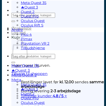
Meta Quest 3S
🔥Quest 3
Quest 2
Søg
Quest Pro
efter:
Oculus Quest
Oculus Rift S
Ønskeliste
Andre
Log ind
Pico 4
Kurv
Pimax
Playstation VR 2
Tilbudshjørne
Søg
efter:
Ingen varer i kurven.
Meta Quest 3S
🔥Quest 3
Tilbage til shoppen
Meta Quest 2
Meta
Bestillinger lavet før
kl. 12.00
sendes
samme
Meta Quest 3S
arbejdsdage
.
🔥Quest 3
Hurtig levering
2-3 arbejdsdage
Quest 2
Tilfredse kunder
4.8 / 5
⭐
Quest Pro
V
Oculus Quest