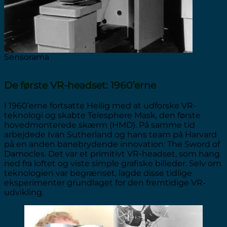
Sensorama
De første VR-headset: 1960’erne
I 1960’erne fortsatte Heilig med at udforske VR-
teknologi og skabte Telesphere Mask, den første
hovedmonterede skærm (HMD). På samme tid
arbejdede Ivan Sutherland og hans team på Harvard
på en anden banebrydende innovation: The Sword of
Damocles. Det var et primitivt VR-headset, som hang
ned fra loftet og viste simple grafiske billeder. Selv om
teknologien var begrænset, lagde disse tidlige
eksperimenter grundlaget for den fremtidige VR-
udvikling.