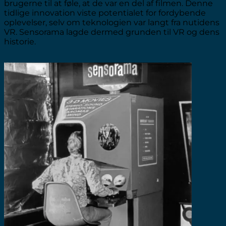
brugerne til at føle, at de var en del af filmen. Denne
tidlige innovation viste potentialet for fordybende
oplevelser, selv om teknologien var langt fra nutidens
VR. Sensorama lagde dermed grunden til VR og dens
historie.