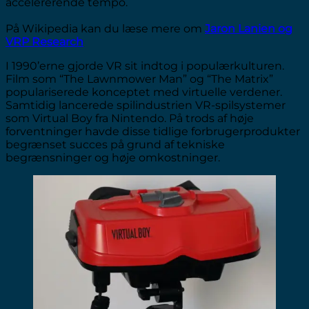
accelererende tempo.
På Wikipedia kan du læse mere om
Jaron Lanien og
VRP Research
I 1990’erne gjorde VR sit indtog i populærkulturen.
Film som “The Lawnmower Man” og “The Matrix”
populariserede konceptet med virtuelle verdener.
Samtidig lancerede spilindustrien VR-spilsystemer
som Virtual Boy fra Nintendo. På trods af høje
forventninger havde disse tidlige forbrugerprodukter
begrænset succes på grund af tekniske
begrænsninger og høje omkostninger.