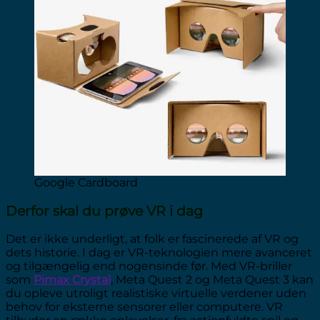
Google Cardboard
Derfor skal du prøve VR i dag
Det er ikke underligt, at folk er fascinerede af VR og
dets historie. I dag er VR-teknologien mere avanceret
og tilgængelig end nogensinde før. Med VR-briller
som
Pimax Crystal
, Meta Quest 2 og Meta Quest 3 kan
du opleve utroligt realistiske virtuelle verdener uden
behov for eksterne sensorer eller computere. VR