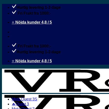
Fortsæt
Hurtig levering 1-3 dage
til
Fri Frakt fra 1000:-
indhold
⭐
Nöjda kunder 4,8 / 5
Fri Frakt fra 1000:-
Hurtig levering 1-3 dage
⭐
Nöjda kunder 4,8 / 5
Meta Quest 3S
🔥Quest 3
Meta Quest 2