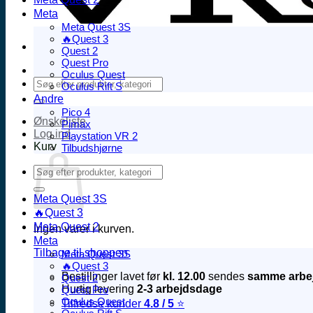
Meta
Meta Quest 3S
🔥Quest 3
Quest 2
Quest Pro
Oculus Quest
Søg
Oculus Rift S
efter:
Andre
Pico 4
Ønskeliste
Pimax
Log ind
Playstation VR 2
Kurv
Tilbudshjørne
Søg
efter:
Meta Quest 3S
🔥Quest 3
Meta Quest 2
Ingen varer i kurven.
Meta
Tilbage til shoppen
Meta Quest 3S
🔥Quest 3
Bestillinger lavet før
kl. 12.00
sendes
samme arbe
Quest 2
Hurtig levering
2-3 arbejdsdage
Quest Pro
Oculus Quest
Tilfredse kunder
4.8 / 5
⭐