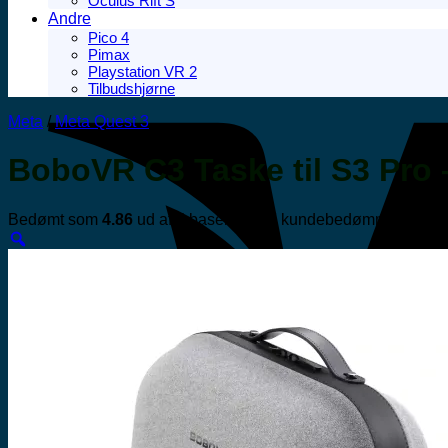
Oculus Rift S
Andre
Pico 4
Pimax
Playstation VR 2
Tilbudshjørne
Meta
/
Meta Quest 3
BoboVR C3 Taske til S3 Pro 
Bedømt som
4.86
ud af 5 baseret på
7
kundebedømmelser