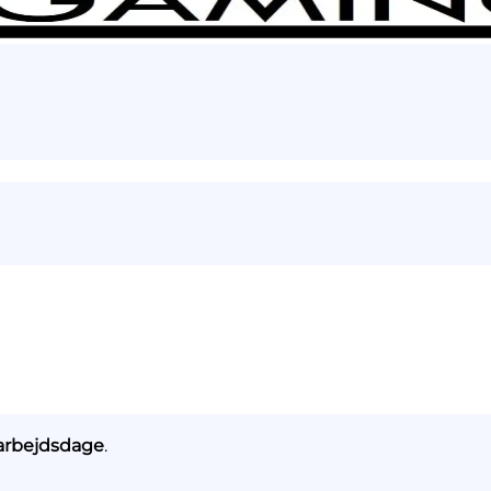
rbejdsdage
.