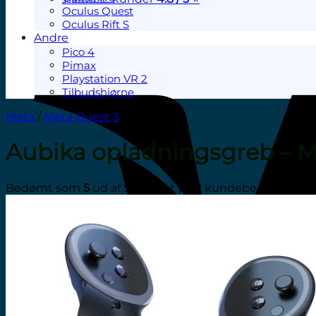
Oculus Quest
Oculus Rift S
Andre
Pico 4
Pimax
Playstation VR 2
Tilbudshjørne
Meta
/
Meta Quest 3
Aubika opladningsgreb – M
Bedømt som
5
ud af 5 baseret på
2
kundebedømmelse