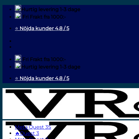
Fortsæt
Hurtig levering 1-3 dage
til
Fri Frakt fra 1000:-
indhold
⭐
Nöjda kunder 4,8 / 5
Fri Frakt fra 1000:-
Hurtig levering 1-3 dage
⭐
Nöjda kunder 4,8 / 5
Meta Quest 3S
🔥Quest 3