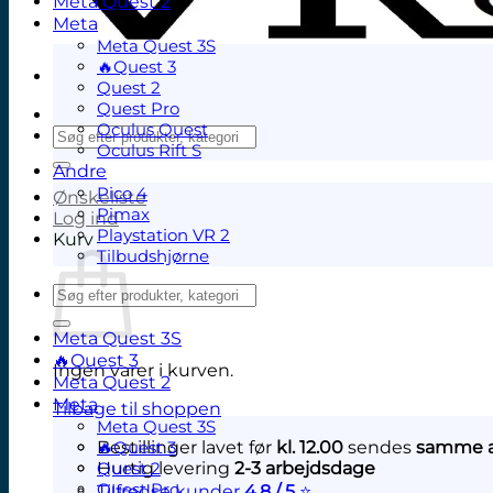
Meta Quest 2
Meta
Meta Quest 3S
🔥Quest 3
Quest 2
Quest Pro
Oculus Quest
Søg
Oculus Rift S
efter:
Andre
Pico 4
Ønskeliste
Pimax
Log ind
Playstation VR 2
Kurv
Tilbudshjørne
Søg
efter:
Meta Quest 3S
🔥Quest 3
Ingen varer i kurven.
Meta Quest 2
Meta
Tilbage til shoppen
Meta Quest 3S
Bestillinger lavet før
🔥Quest 3
kl. 12.00
sendes
samme a
Hurtig levering
Quest 2
2-3 arbejdsdage
Quest Pro
Tilfredse kunder
4.8 / 5
⭐