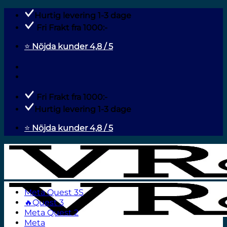
Fortsæt
Hurtig levering 1-3 dage
til
Fri Frakt fra 1000:-
indhold
⭐
Nöjda kunder 4,8 / 5
Fri Frakt fra 1000:-
Hurtig levering 1-3 dage
⭐
Nöjda kunder 4,8 / 5
Meta Quest 3S
🔥Quest 3
Meta Quest 2
Meta