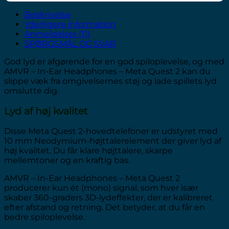
Beskrivelse
Yderligere information
Anmeldelser (11)
SPØRGSMÅL OG SVAR
God lyd er afgørende for en god spiloplevelse, og med
AMVR – In-Ear Headphones – Meta Quest 2 kan du
slippe væk fra omgivelsernes støj og lade spillets lyd
omslutte dig.
Lyd af høj kvalitet
Disse Meta Quest 2-hovedtelefoner er udstyret med
10 mm
Neodymium-højttalerelement
der giver lyd af
høj kvalitet. Du får klare højttalere, skarpe
mellemtoner og en kraftig bas.
AMVR – In-Ear Headphones – Meta Quest 2
producerer kun ét (mono) signal, som hver især
skaber 360-graders 3D-lydeffekter, der er kalibreret
efter afstand og retning. Det betyder, at du får en
bedre spiloplevelse.