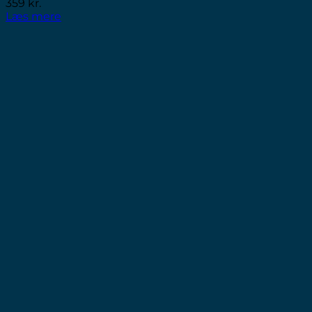
359
kr.
Læs mere