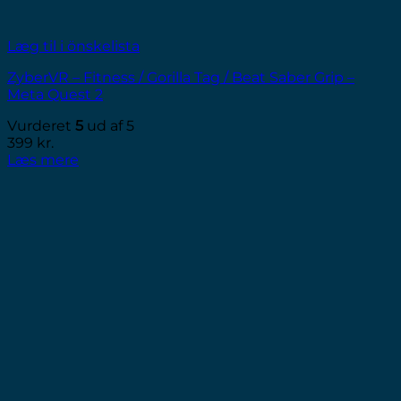
Læg til i önskelista
ZyberVR – Fitness / Gorilla Tag / Beat Saber Grip –
Meta Quest 2
Vurderet
5
ud af 5
399
kr.
Læs mere