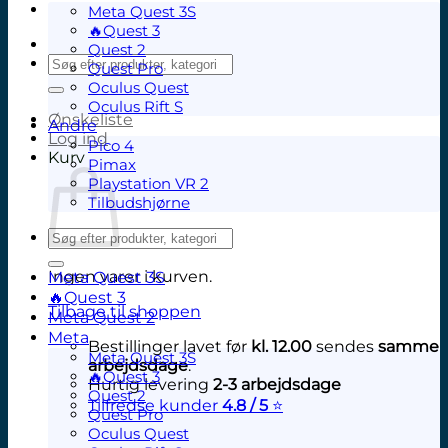
Meta Quest 3S
🔥Quest 3
Quest 2
Søg
Quest Pro
efter:
Oculus Quest
Oculus Rift S
Ønskeliste
Andre
Log ind
Pico 4
Kurv
Pimax
Playstation VR 2
Tilbudshjørne
Søg
efter:
Ingen varer i kurven.
Meta Quest 3S
🔥Quest 3
Tilbage til shoppen
Meta Quest 2
Meta
Bestillinger lavet før
kl. 12.00
sendes
samme
Meta Quest 3S
arbejdsdage
.
🔥Quest 3
Hurtig levering
2-3 arbejdsdage
Quest 2
Tilfredse kunder
4.8 / 5
⭐
Quest Pro
V
Oculus Quest