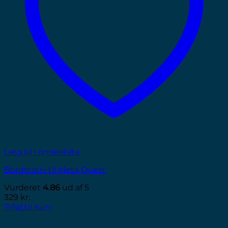
Læg til i önskelista
Bordstativ til Meta Quest
Vurderet
4.86
ud af 5
329
kr.
Tilføj til kurv