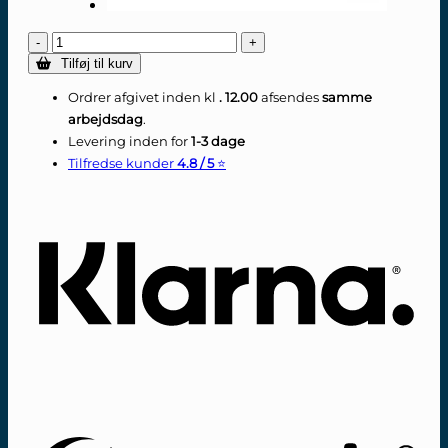
AMVR
-
Tilføj til kurv
In-
Ear-
Ordrer afgivet inden kl
. 12.00
afsendes
samme
hovedtelefoner
arbejdsdag
.
-
Levering inden for
1-3 dage
Meta
Tilfredse kunder
4.8 / 5
⭐
Quest
2
Kla
antal
Swi
(SE