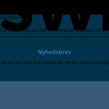
er fra BoboVR.
t uklare om noget, er vi hos VRGaming altid til rådighed for dig.
Nyhedsbrev
og vær den første til at modtage alle nye tips, tricks og kampagn