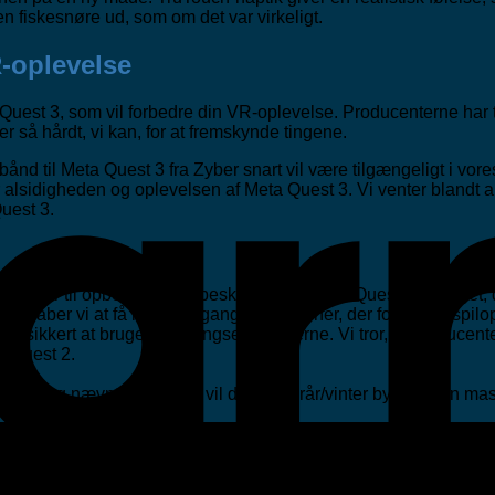
n fiskesnøre ud, som om det var virkeligt.
R-oplevelse
Quest 3, som vil forbedre din VR-oplevelse. Producenterne har trav
så hårdt, vi kan, for at fremskynde tingene.
nd til Meta Quest 3 fra Zyber snart vil være tilgængeligt i vores b
 øger alsidigheden og oplevelsen af Meta Quest 3. Vi venter blan
Quest 3.
-tilbehør til opbevaring og beskyttelse af Meta Quest 3 er noget, 
side håber vi at få hurtig adgang til funktioner, der forbedrer sp
 sikkert at bruge betjeningselementerne. Vi tror, at producenter
r Quest 2.
for som jeg nævnte tidligere, vil dette efterår/vinter byde på en