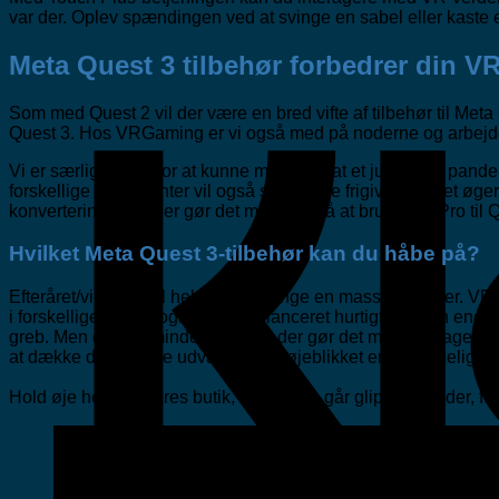
var der. Oplev spændingen ved at svinge en sabel eller kaste e
Meta Quest 3 tilbehør forbedrer din V
Som med Quest 2 vil der være en bred vifte af tilbehør til Meta 
Quest 3. Hos VRGaming er vi også med på noderne og arbejder 
Vi er særligt glade for at kunne meddele, at et justerbart pandebå
forskellige producenter vil også snart blive frigivet, hvilket
konverteringssæt, der gør det muligt også at bruge M2 Pro til 
Hvilket Meta Quest 3-tilbehør kan du håbe på?
Efteråret/vinteren vil helt sikkert bringe en masse nyheder. VR
i forskellige former også vil blive lanceret hurtigt. På den ene 
greb. Men også almindelige greb, der gør det mere behageligt og
at dække det samme udvalg, som i øjeblikket er tilgængeligt fo
Hold øje her og i vores butik, så du ikke går glip af nyheder, 