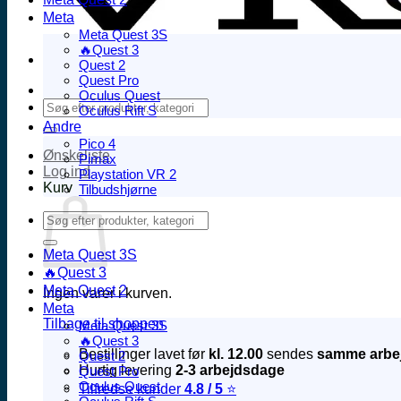
Meta
Meta Quest 3S
🔥Quest 3
Quest 2
Quest Pro
Oculus Quest
Søg
Oculus Rift S
efter:
Andre
Pico 4
Ønskeliste
Pimax
Log ind
Playstation VR 2
Kurv
Tilbudshjørne
Søg
efter:
Meta Quest 3S
🔥Quest 3
Meta Quest 2
Ingen varer i kurven.
Meta
Tilbage til shoppen
Meta Quest 3S
🔥Quest 3
Bestillinger lavet før
kl. 12.00
sendes
samme arbe
Quest 2
Hurtig levering
2-3 arbejdsdage
Quest Pro
Oculus Quest
Tilfredse kunder
4.8 / 5
⭐