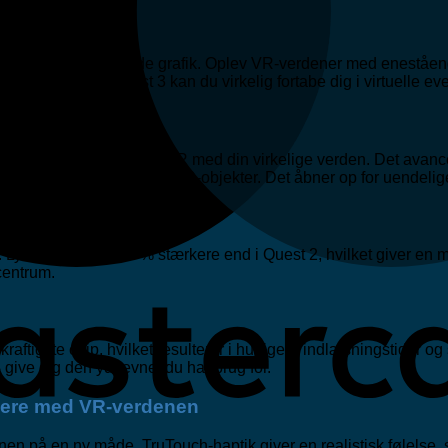
3 er den fremragende grafik. Oplev VR-verdener med enestående
 og med Meta Quest 3 kan du virkelig fortabe dig i virtuelle eve
g mulighed for at integrere VR med din virkelige verden. Det av
 mens du interagerer med VR-objekter. Det åbner op for uendelig
 Lydspekteret er 40 % stærkere end i Quest 2, hvilket giver en
centrum.
aftigste chip, hvilket resulterer i hurtigere indlæsningstider og
give dig den ydeevne, du har brug for.
agere med VR-verdenen
 på en ny måde. TruTouch-haptik giver en realistisk følelse, s