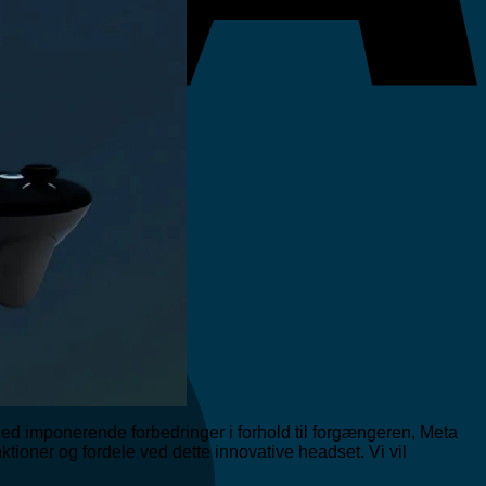
M
Med imponerende forbedringer i forhold til forgængeren, Meta
tioner og fordele ved dette innovative headset. Vi vil