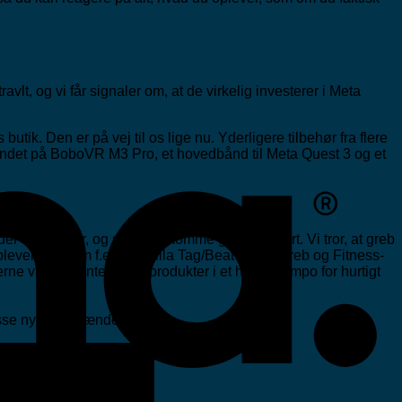
lt, og vi får signaler om, at de virkelig investerer i Meta
utik. Den er på vej til os lige nu. Yderligere tilbehør fra flere
dt andet på BoboVR M3 Pro, et hovedbånd til Meta Quest 3 og et
der er brug for, og som bør komme ganske snart. Vi tror, at greb
iloplevelsen, som f.eks. Gorilla Tag/Beat Saber-greb og Fitness-
ne vil præsentere nye produkter i et hurtigt tempo for hurtigt
 masse nye og spændende ting.