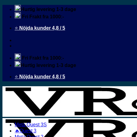
Fortsæt
Hurtig levering 1-3 dage
til
Fri Frakt fra 1000:-
indhold
⭐
Nöjda kunder 4,8 / 5
Fri Frakt fra 1000:-
Hurtig levering 1-3 dage
⭐
Nöjda kunder 4,8 / 5
Meta Quest 3S
🔥Quest 3
Meta Quest 2