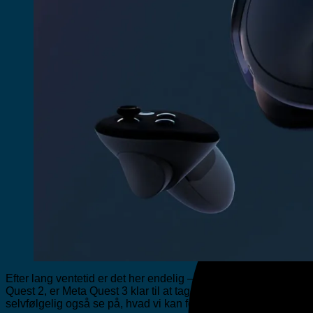
Efter lang ventetid er det her endelig – Meta Quest 3, tredje 
Quest 2, er Meta Quest 3 klar til at tage VR-markedet med storm
selvfølgelig også se på, hvad vi kan forvente af VR-tilbehør til