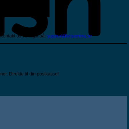
 Kontakt os venligst på:
support@vrgaming.se
er. Direkte til din postkasse!