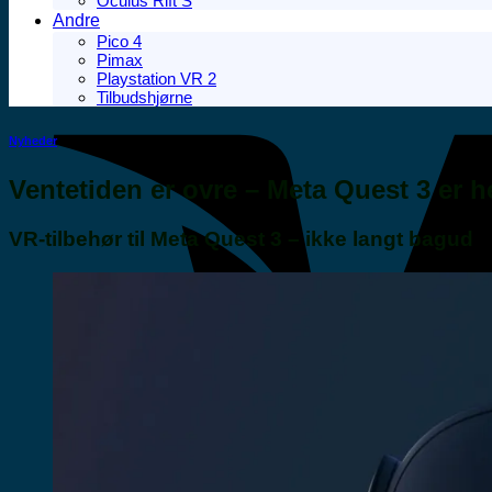
Oculus Rift S
Andre
Pico 4
Pimax
Playstation VR 2
Tilbudshjørne
Nyheder
Ventetiden er ovre – Meta Quest 3 er h
VR-tilbehør til Meta Quest 3 – ikke langt bagud