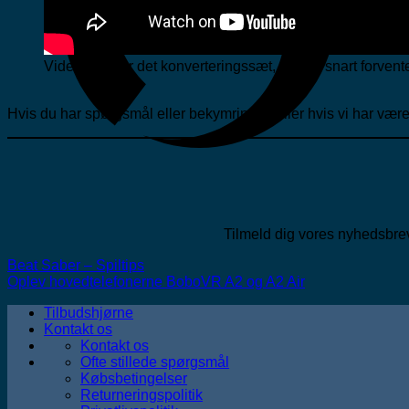
Videoen viser det konverteringssæt, som vi snart forvent
Hvis du har spørgsmål eller bekymringer, eller hvis vi har være
Tilmeld dig vores nyhedsbrev 
Beat Saber – Spiltips
Oplev hovedtelefonerne BoboVR A2 og A2 Air
Tilbudshjørne
Kontakt os
Kontakt os
Ofte stillede spørgsmål
Købsbetingelser
Returneringspolitik