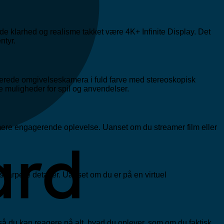
 klarhed og realisme takket være 4K+ Infinite Display. Det
ntyr.
ancerede omgivelseskamera i fuld farve med stereoskopisk
e muligheder for spil og anvendelser.
 mere engagerende oplevelse. Uanset om du streamer film eller
 skarpere detaljer. Uanset om du er på en virtuel
K
å du kan reagere på alt, hvad du oplever, som om du faktisk