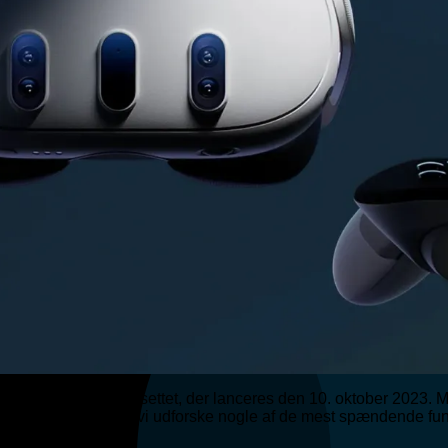
generation af VR-headsettet, der lanceres den 10. oktober 2023. 
. I dette indlæg vil vi udforske nogle af de mest spændende funk
 Meta Quest 3.