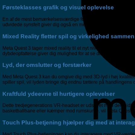
Førsteklasses grafik og visuel oplevelse
En af de mest bemærkelsesværdige forbedringer i Meta Quest 
udvidede synsfelt giver dig også en mere fordybende oplevelse,
Mixed Reality fletter spil og virkelighed sammen
Meta Quest 3 tager mixed reality til et nyt niveau og giver di
dybdeopfattelse giver dig mulighed for at se dine omgivelser,
Lyd, der omslutter og forstærker
Med Meta Quest 3 kan du omgive dig med 3D-lyd i høj kvalitet.
spiller spil, vil lyden bringe dig endnu tættere på handlingens 
Kraftfuld ydeevne til hurtigere oplevelser
Dette tredjegenerations VR-headset er udstyret med den hidtil kr
basketballbane eller kæmper mod rumskurke, vil Meta Quest 3 
Touch Plus-betjening hjælper dig med at inter
Med Touch Plus-betjeningen kan du interagere med VR-verdenen