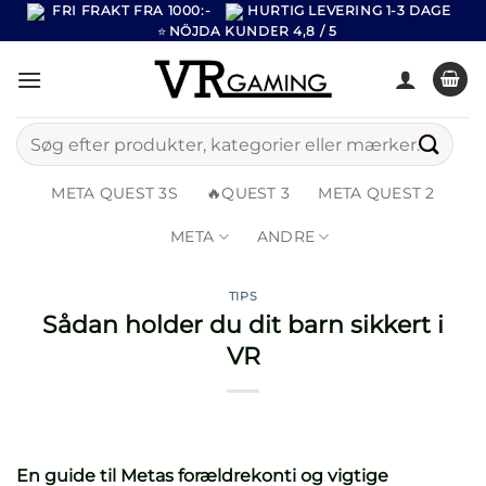
Fortsæt
FRI FRAKT FRA 1000:-
HURTIG LEVERING 1-3 DAGE
⭐
NÖJDA KUNDER 4,8 / 5
til
indhold
Søg
efter:
META QUEST 3S
🔥QUEST 3
META QUEST 2
META
ANDRE
TIPS
Sådan holder du dit barn sikkert i
VR
En guide til Metas forældrekonti og vigtige