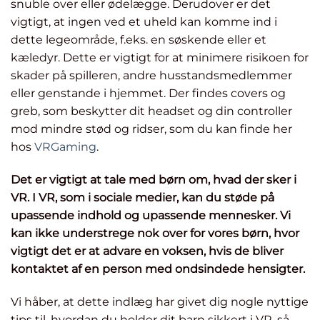
snuble over eller ødelægge. Derudover er det
vigtigt, at ingen ved et uheld kan komme ind i
dette legeområde, f.eks. en søskende eller et
kæledyr. Dette er vigtigt for at minimere risikoen for
skader på spilleren, andre husstandsmedlemmer
eller genstande i hjemmet. Der findes covers og
greb, som beskytter dit headset og din controller
mod mindre stød og ridser, som du kan finde her
hos
VRGaming
.
Det er vigtigt at tale med børn om, hvad der sker i
VR. I VR, som i sociale medier, kan du støde på
upassende indhold og upassende mennesker. Vi
kan ikke understrege nok over for vores børn, hvor
vigtigt det er at advare en voksen, hvis de bliver
kontaktet af en person med ondsindede hensigter.
Vi håber, at dette indlæg har givet dig nogle nyttige
tips til, hvordan du holder dit barn sikkert i VR, så