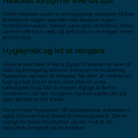
Headset forstyrrer ikke dit spil
Dette headset-cover er omhyggeligt designet til ikke
at forstyrre nogen signaler eller blokere nogen
funktionsknapper. Takket være god ventilation ledes
varmen effektivt væk, og dette cover er meget nemt
at montere.
Hygiejnisk og let at rengøre
Silikoneovertræk til Meta Quest 3 headset
er lavet af
blød og behagelig silikone. Silikonen er hudvenlig,
hygiejnisk og nem at rengøre. Tør dem af med en let
fugtig klud, enten med vand eller en svag
sæbeopløsning. Det er meget vigtigt at fjerne
betrækket, når det rengøres, og ikke sætte det på
igen, før det er 100 % tørt.
For en mere hygiejnisk VR-spiloplevelse anbefaler vi
også “Silicone Face Shield for Meta Quest 3”
. Det er
vigtigt for både headsettet og din hud, at du
beskytter ansigtet på dit headset.