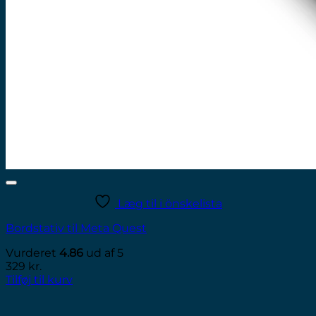
Læg til i önskelista
Bordstativ til Meta Quest
Vurderet
4.86
ud af 5
329
kr.
Tilføj til kurv