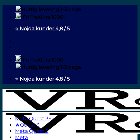
Fortsæt
Hurtig levering 1-3 dage
til
Fri Frakt fra 1000:-
indhold
⭐
Nöjda kunder 4,8 / 5
Fri Frakt fra 1000:-
Hurtig levering 1-3 dage
⭐
Nöjda kunder 4,8 / 5
Meta Quest 3S
🔥Quest 3
Meta Quest 2
Meta