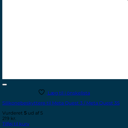
Læg til i önskelista
Silikonebeskyttere til Meta Quest 3 / Meta Quest 3S
Vurderet
5
ud af 5
219
kr.
Tilføj til kurv