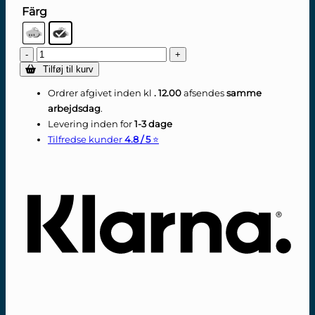
Färg
Silikoneovertræk
til
Tilføj til kurv
Meta
Quest
Ordrer afgivet inden kl
. 12.00
afsendes
samme
3
arbejdsdag
.
headset
Levering inden for
1-3 dage
antal
Tilfredse kunder
4.8 / 5
⭐
Kla
Swi