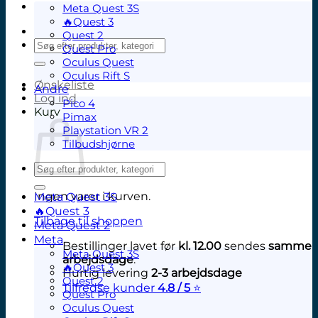
Meta Quest 3S
🔥Quest 3
Quest 2
Søg
Quest Pro
efter:
Oculus Quest
Oculus Rift S
Ønskeliste
Andre
Log ind
Pico 4
Kurv
Pimax
Playstation VR 2
Tilbudshjørne
Søg
efter:
Ingen varer i kurven.
Meta Quest 3S
🔥Quest 3
Tilbage til shoppen
Meta Quest 2
Meta
Bestillinger lavet før
kl. 12.00
sendes
samme
Meta Quest 3S
arbejdsdage
.
🔥Quest 3
Hurtig levering
2-3 arbejdsdage
Quest 2
Tilfredse kunder
4.8 / 5
⭐
Quest Pro
V
Oculus Quest