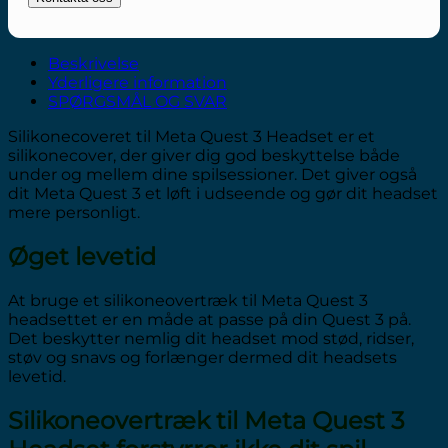
Beskrivelse
Yderligere information
SPØRGSMÅL OG SVAR
Silikonecoveret til Meta Quest 3 Headset er et
silikonecover, der giver dig god beskyttelse både
under og mellem dine spilsessioner. Det giver også
dit Meta Quest 3 et løft i udseende og gør dit headset
mere personligt.
Øget levetid
At bruge et silikoneovertræk til Meta Quest 3
headsettet er en måde at passe på din Quest 3 på.
Det beskytter nemlig dit headset mod stød, ridser,
støv og snavs og forlænger dermed dit headsets
levetid.
Silikoneovertræk til Meta Quest 3