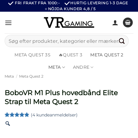
Fortsæt
FRI FRAKT FRA 1000:-
HURTIG LEVERING 1-3 DAGE
⭐
NÖJDA KUNDER 4,8 / 5
til
indhold
Søg
efter:
META QUEST 3S
🔥QUEST 3
META QUEST 2
META
ANDRE
Meta
/
Meta Quest 2
BoboVR M1 Plus hovedbånd Elite
Strap til Meta Quest 2
(
4
kundeanmeldelser)
Bedømt
4
som
4.75
ud af 5
baseret på