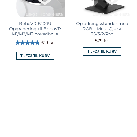
Læg til i önskelista
Læg til i önskelista
BoboVR B100U
Opladningsstander med
Opgradering til BoboVR
RGB – Meta Quest
M1/M2/M3 hovedbøjle
3S/3/2/Pro
579
kr.
619
kr.
Vurderet
5
TILFØJ TIL KURV
ud af 5
TILFØJ TIL KURV