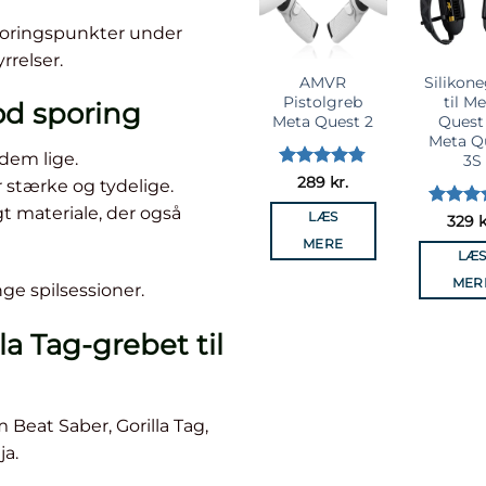
önskelista
önsk
sporingspunkter under
rrelser.
AMVR
Silikon
Pistolgreb
til M
od sporing
Meta Quest 2
Quest 
Meta Q
dem lige.
3S
Vurderet
289
kr.
r stærke og tydelige.
4.75
ud af
t materiale, der også
5
LÆS
Vurdere
329
k
4.44
ud
MERE
af 5
LÆ
MER
nge spilsessioner.
a Tag-grebet til
Beat Saber, Gorilla Tag,
ja.