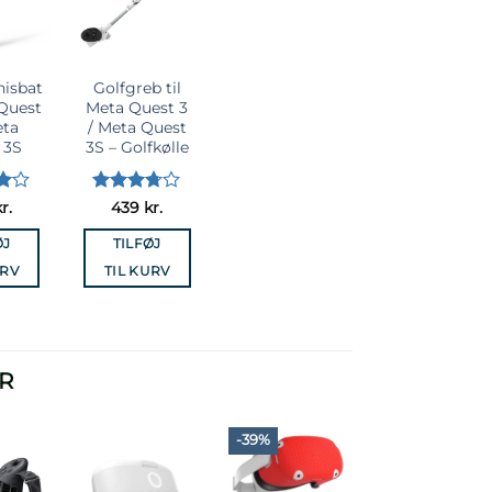
elista
önskelista
nisbat
Golfgreb til
 Quest
Meta Quest 3
eta
/ Meta Quest
 3S
3S – Golfkølle
t
Vurderet
r.
439
kr.
3.71
ud
af 5
ØJ
TILFØJ
URV
TIL KURV
R
-39%
til i
Læg til i
Læg til i
Læg til i