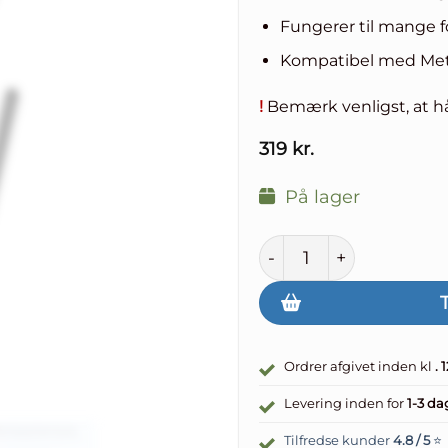
Fungerer til mange fo
Kompatibel med Met
!
Bemærk venligst, at h
319
kr.
På lager
Beat Saber/Gorilla Tag
Ordrer afgivet inden kl
. 
Levering inden for
1-3 da
Tilfredse kunder
4.8 / 5
⭐