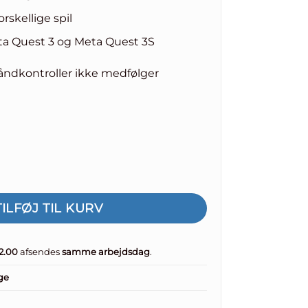
rskellige spil
a Quest 3 og Meta Quest 3S
åndkontroller ikke medfølger
-greb til Meta Quest 3 / Meta Quest 3S antal
TILFØJ TIL KURV
12.00
afsendes
samme arbejdsdag
.
ge