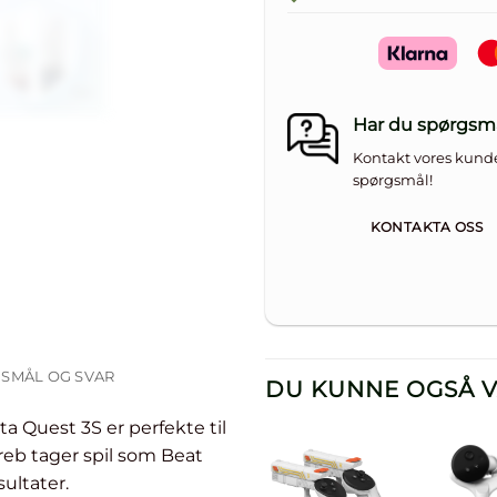
Har du spørgsm
Kontakt vores kunde
spørgsmål!
KONTAKTA OSS
SMÅL OG SVAR
DU KUNNE OGSÅ V
ta Quest 3S er perfekte til
reb tager spil som Beat
sultater.
Læg til i
Læg 