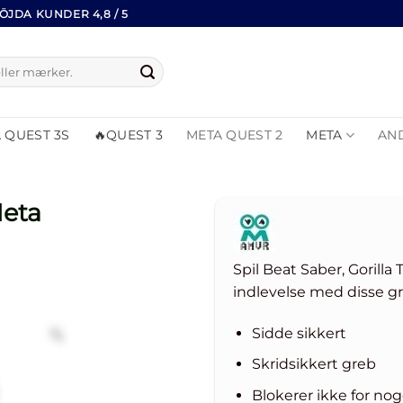
ÖJDA KUNDER 4,8 / 5
 QUEST 3S
🔥QUEST 3
META QUEST 2
META
AN
Meta
Spil Beat Saber, Gorill
indlevelse med disse gr
Sidde sikkert
Skridsikkert greb
Blokerer ikke for nog