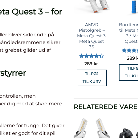
önskelista
önsk
ta Quest 3 – for
AMVR
Bordten
Pistolgreb –
til Meta
ler bliver siddende på
Meta Quest 3,
3 / M
Meta Quest
Quest
 håndledsremmene sikrer
3S
t grebet glider ud af
Vurdere
289
k
4
ud af
Vurderet
289
kr.
5
4.33
ud
TILF
styrrer
af 5
TILFØJ
TIL K
TIL KURV
ontrollen, men
er dig med at styre mere
RELATEREDE VARE
llerne for tunge. Det giver
ket er godt for dit spil.
Læg til i
Læg 