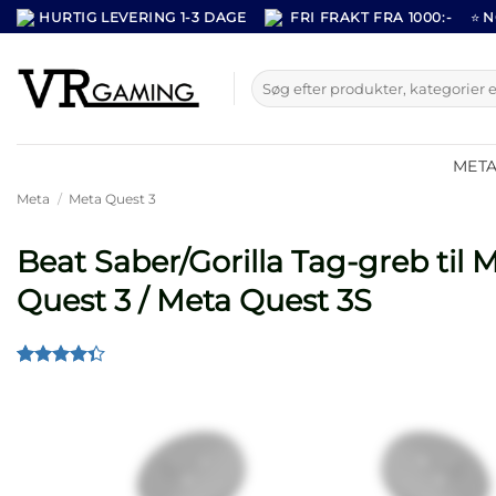
Fortsæt
HURTIG LEVERING 1-3 DAGE
FRI FRAKT FRA 1000:-
⭐
N
til
indhold
Søg
efter:
META
Meta
/
Meta Quest 3
Beat Saber/Gorilla Tag-greb til 
Quest 3 / Meta Quest 3S
Bedømt
12
som
4.33
ud af 5
baseret på
kundebedømmelser