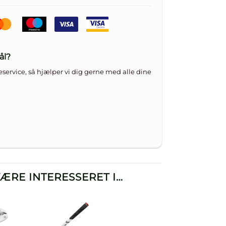
ål?
service, så hjælper vi dig gerne med alle dine
ÆRE INTERESSERET I…
til i
Læg til i