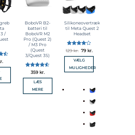
elista
önskelista
önskelista
önskelista
egreb
BoboVR B2-
Silikoneovertræk
VR-cover til
eta
batteri til
til Meta Quest 2
engangsbrug
3 /
BoboVR M2
Headset
– Quest 2,
uest
Pro (Quest 2)
Quest 3,
/ M3 Pro
Quest 3S,
(Quest
Pico 4, PSVR
Vurderet
Den
Den
129
kr.
79
kr.
oprindelige
aktuelle
4.17
ud
3/Quest 3S)
2 og andre.
pris
pris
af 5
VÆLG
t
r.
var:
er:
129 kr..
79 kr..
MULIGHEDER
S
Vurderet
Vurderet
359
kr.
329
kr.
Dette
4.5
ud af
3
ud
E
5
af 5
vare
LÆS
TILFØJ
har
MERE
TIL KURV
flere
varianter.
Mulighederne
kan
vælges
på